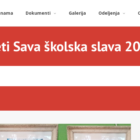
 nama
Dokumenti
Galerija
Odeljenja
ti Sava školska slava 2
e