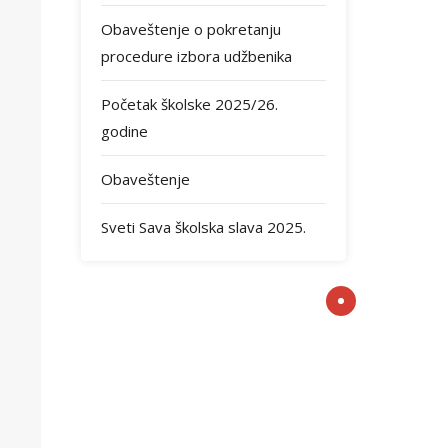
Obaveštenje o pokretanju
procedure izbora udžbenika
Početak školske 2025/26.
godine
Obaveštenje
Sveti Sava školska slava 2025.