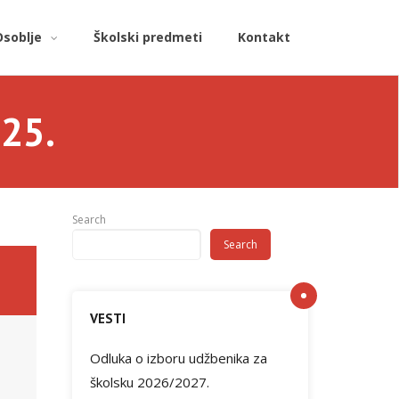
Osoblje
Školski predmeti
Kontakt
025.
Search
Search
VESTI
Odluka o izboru udžbenika za
školsku 2026/2027.