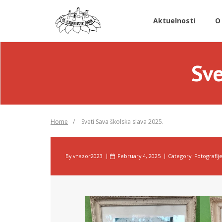
Skip
to
Aktuelnosti
O
content
Sve
Home
/
Sveti Sava školska slava 2025.
By
vnazor2023
February 4, 2025
Category:
Fotografij